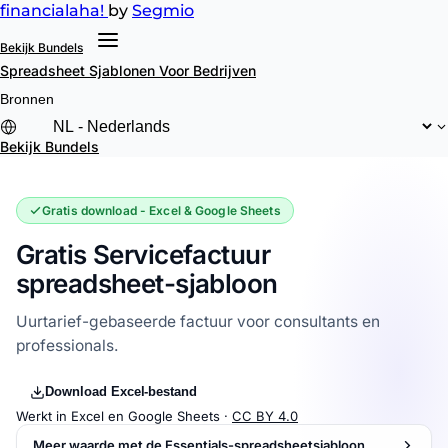
financial
aha!
by
Segmio
Bekijk Bundels
Spreadsheet Sjablonen
Voor Bedrijven
Bronnen
Bekijk Bundels
Gratis download - Excel & Google Sheets
Gratis Servicefactuur
spreadsheet-sjabloon
Uurtarief-gebaseerde factuur voor consultants en
professionals.
Download Excel-bestand
Werkt in Excel en Google Sheets ·
CC BY 4.0
Meer waarde met de Essentials-spreadsheetsjabloon