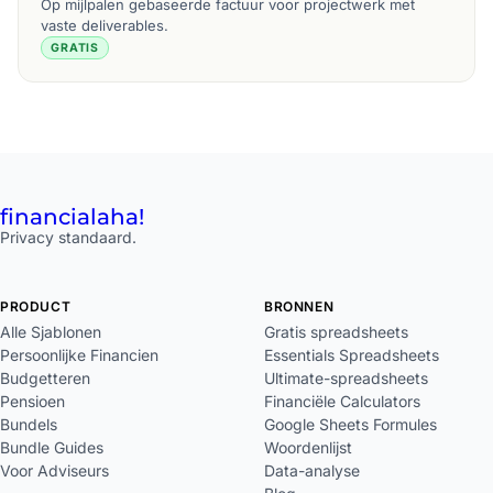
Op mijlpalen gebaseerde factuur voor projectwerk met
vaste deliverables.
GRATIS
financial
aha!
Privacy standaard.
PRODUCT
BRONNEN
Alle Sjablonen
Gratis spreadsheets
Persoonlijke Financien
Essentials Spreadsheets
Budgetteren
Ultimate-spreadsheets
Pensioen
Financiële Calculators
Bundels
Google Sheets Formules
Bundle Guides
Woordenlijst
Voor Adviseurs
Data-analyse