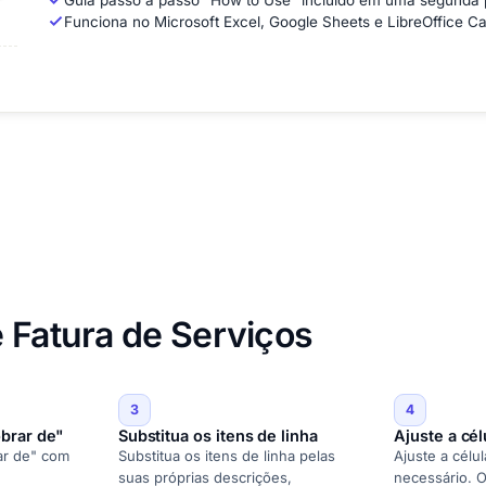
Guia passo a passo "How to Use" incluído em uma segunda p
Funciona no Microsoft Excel, Google Sheets e LibreOffice C
 Fatura de Serviços
3
4
obrar de"
Substitua os itens de linha
Ajuste a cél
ar de" com
Substitua os itens de linha pelas
Ajuste a célul
suas próprias descrições,
necessário. O 