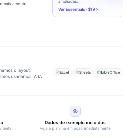
ampliadas.
tomaticamente.
Ver Essentials · $19
namos o layout,
Excel
Sheets
LibreOffice
esmos usaríamos. A IA
la
Dados de exemplo incluídos
Sheets
Veja a planilha em ação imediatamente