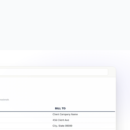
Free
Free
Essentials
$19