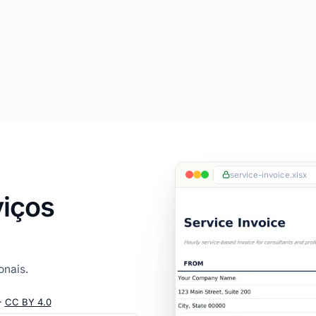
service-invoice.xlsx
viços
onais.
·
CC BY 4.0