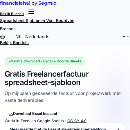
financial
aha!
by
Segmio
Bekijk Bundels
Spreadsheet Sjablonen
Voor Bedrijven
Bronnen
Bekijk Bundels
Gratis download - Excel & Google Sheets
Gratis Freelancerfactuur
spreadsheet-sjabloon
Op mijlpalen gebaseerde factuur voor projectwerk met
vaste deliverables.
Download Excel-bestand
Werkt in Excel en Google Sheets ·
CC BY 4.0
Meer waarde met de Essentials-spreadsheetsjabloon