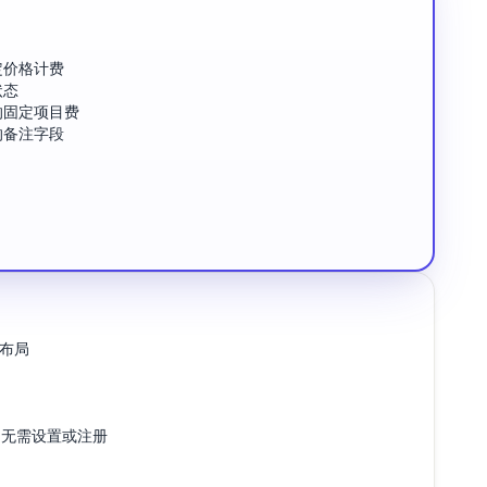
定价格计费
状态
的固定项目费
的备注字段
计布局
alc - 无需设置或注册