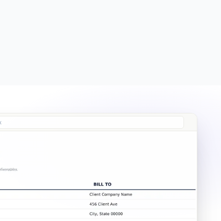
Free
Free
Essentials
$19
x