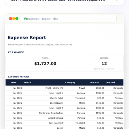
expense-report.xlsx