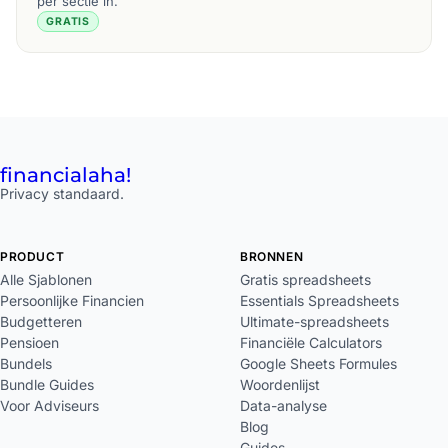
per sectie in.
GRATIS
financial
aha!
Privacy standaard.
PRODUCT
BRONNEN
Alle Sjablonen
Gratis spreadsheets
Persoonlijke Financien
Essentials Spreadsheets
Budgetteren
Ultimate-spreadsheets
Pensioen
Financiële Calculators
Bundels
Google Sheets Formules
Bundle Guides
Woordenlijst
Voor Adviseurs
Data-analyse
Blog
Guides