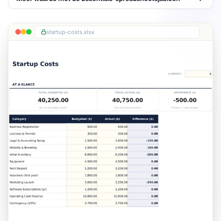
startup-costs.xlsx