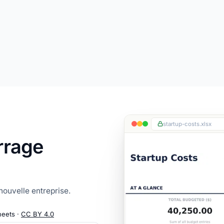
startup-costs.xlsx
rrage
nouvelle entreprise.
heets ·
CC BY 4.0