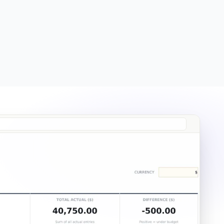
Free
Free
Essentials
$19