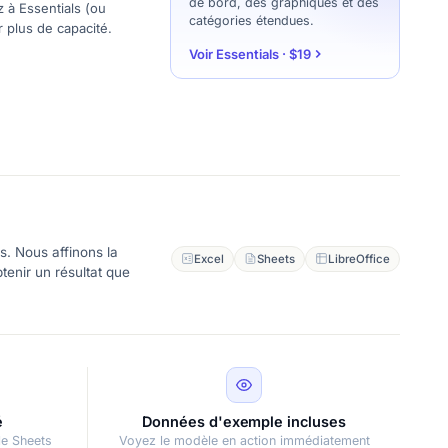
de bord, des graphiques et des
z à Essentials (ou
catégories étendues.
r plus de capacité.
Voir Essentials · $19
s. Nous affinons la
Excel
Sheets
LibreOffice
tenir un résultat que
é
Données d'exemple incluses
le Sheets
Voyez le modèle en action immédiatement