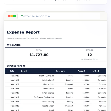
expense-report.xlsx