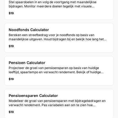
Stel spaardoelen in en volg de voortgang met maandelijkse
bijdragen. Monitor meerdere doelen tegelijk met visuele
voortgangsindicatoren.
$19
Noodfonds Calculator
Bereken een streefbedrag voor je noodfonds op basis van
maandelijkse uitgaven. Houd bijdragen bij en bekijk hoe lang het
duurt om het doel te bereiken bij het huidige spaartempo.
$19
Pensioen Calculator
Projecteer de groei van pensioensparen op basis van huidige
leeftijd, spaartempo en verwacht rendement. Bekijk of huidige
bijdragen aansluiten bij pensioentijdlijndoelen.
$19
Pensioensparen Calculator
Modelleer de groei van pensioensparen met bijdragebedragen en
verwacht rendement. Pas variabelen aan om te zien hoe
wijzigingen het geprojecteerde saldo bij pensioen beinvloeden.
$19