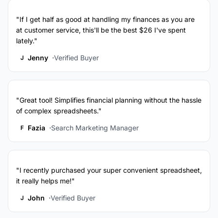
"If I get half as good at handling my finances as you are
at customer service, this'll be the best $26 I've spent
lately."
Jenny
Verified Buyer
J
"Great tool! Simplifies financial planning without the hassle
of complex spreadsheets."
Fazia
Search Marketing Manager
F
"I recently purchased your super convenient spreadsheet,
it really helps me!"
John
Verified Buyer
J