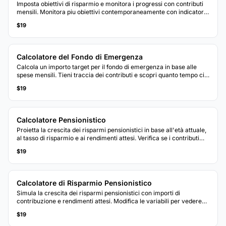
Imposta obiettivi di risparmio e monitora i progressi con contributi
mensili. Monitora piu obiettivi contemporaneamente con indicatori
visivi di avanzamento.
$19
Calcolatore del Fondo di Emergenza
Calcola un importo target per il fondo di emergenza in base alle
spese mensili. Tieni traccia dei contributi e scopri quanto tempo ci
vorrà per raggiungere l'obiettivo ai tassi di risparmio attuali.
$19
Calcolatore Pensionistico
Proietta la crescita dei risparmi pensionistici in base all'età attuale,
al tasso di risparmio e ai rendimenti attesi. Verifica se i contributi
attuali sono in linea con gli obiettivi del piano pensionistico.
$19
Calcolatore di Risparmio Pensionistico
Simula la crescita dei risparmi pensionistici con importi di
contribuzione e rendimenti attesi. Modifica le variabili per vedere
come i cambiamenti influenzano il saldo proiettato al momento
$19
della pensione.