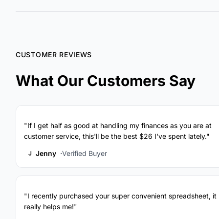
CUSTOMER REVIEWS
What Our Customers Say
"If I get half as good at handling my finances as you are at
customer service, this'll be the best $26 I've spent lately."
Jenny
Verified Buyer
J
"I recently purchased your super convenient spreadsheet, it
really helps me!"