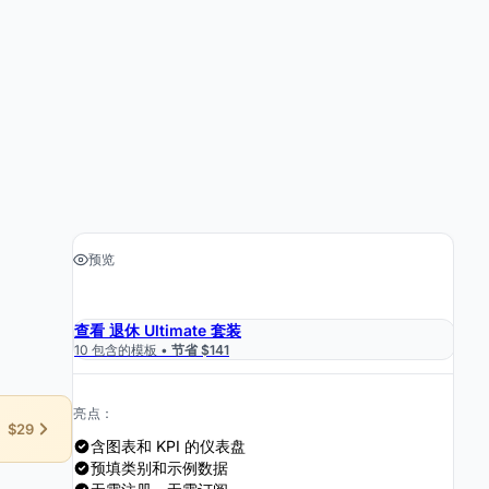
预览
›
获取电子表格 $19
查看 退休 Ultimate 套装
10 包含的模板 •
节省 $141
亮点：
$29
含图表和 KPI 的仪表盘
预填类别和示例数据