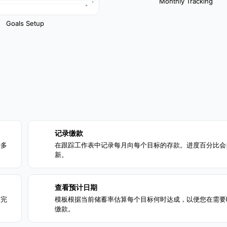
Monthly Tracking
Goals Setup
记录缴款
2
持多
在跟踪工作表中记录每月向每个目标的存款。进度百分比会
新。
查看预计日期
4
和完
模板根据当前储蓄率估算每个目标何时达成，以便您在需要
缴款。