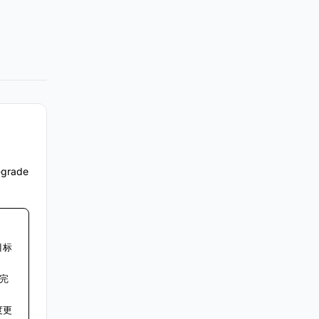
e-grade
目标
完
度更