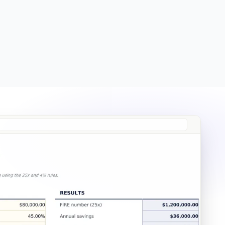
Free
Free
Essentials
$19
Ultimate
$29