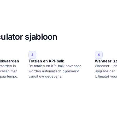
culator sjabloon
3
4
ldwaarden
Totalen en KPI-balk
Wanneer u de
aarden in
De totalen en KPI-balk bovenaan
Wanneer u de r
cellen met
worden automatisch bijgewerkt
upgrade dan n
spaartempo.
vanuit uw gegevens.
Ultimate) voo