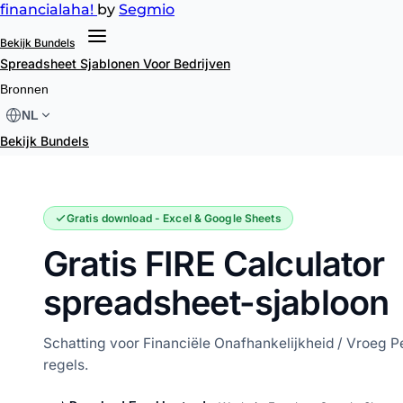
financial
aha!
by
Segmio
Bekijk Bundels
Spreadsheet Sjablonen
Voor Bedrijven
FIRE Calculator
Bronnen
NL
Bekijk Bundels
Gratis download - Excel & Google Sheets
Gratis FIRE Calculator
spreadsheet-sjabloon
Schatting voor Financiële Onafhankelijkheid / Vroeg P
regels.