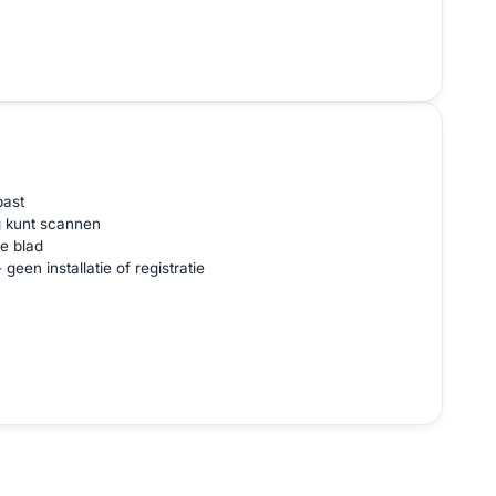
past
g kunt scannen
e blad
een installatie of registratie