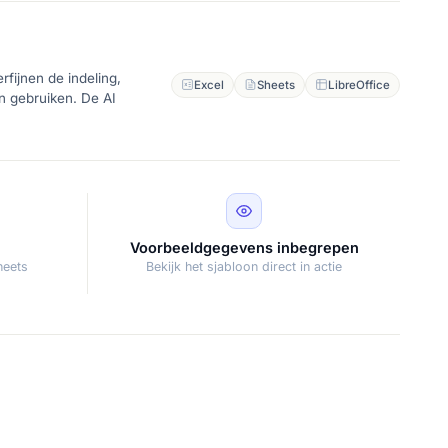
fijnen de indeling,
Excel
Sheets
LibreOffice
en gebruiken. De AI
Voorbeeldgegevens inbegrepen
heets
Bekijk het sjabloon direct in actie