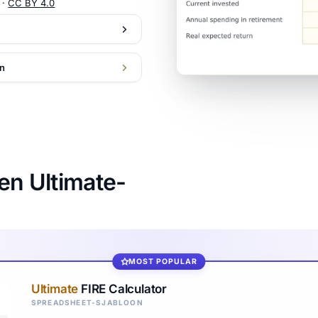
 ·
CC BY 4.0
on
en Ultimate-
MOST POPULAR
Ultimate
FIRE Calculator
SPREADSHEET-SJABLOON