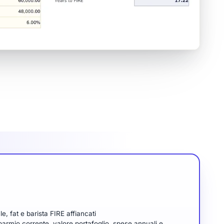
e, fat e barista FIRE affiancati
parmio corrente, valore portafoglio, spese annuali e