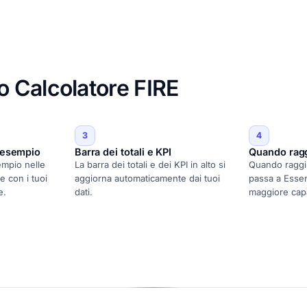
 Calcolatore FIRE
3
4
i esempio
Barra dei totali e KPI
Quando rag
sempio nelle
La barra dei totali e dei KPI in alto si
Quando raggiun
e con i tuoi
aggiorna automaticamente dai tuoi
passa a Essen
e.
dati.
maggiore capa