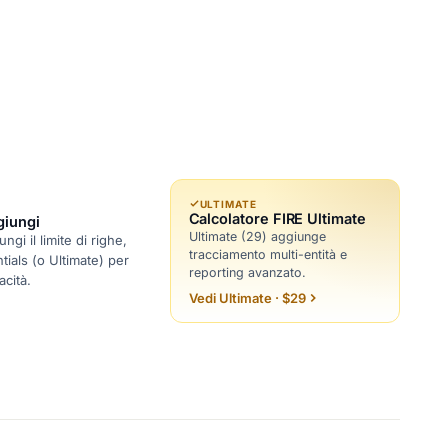
ULTIMATE
Calcolatore FIRE Ultimate
giungi
Ultimate (29) aggiunge
gi il limite di righe,
tracciamento multi-entità e
tials (o Ultimate) per
reporting avanzato.
cità.
Vedi Ultimate · $29