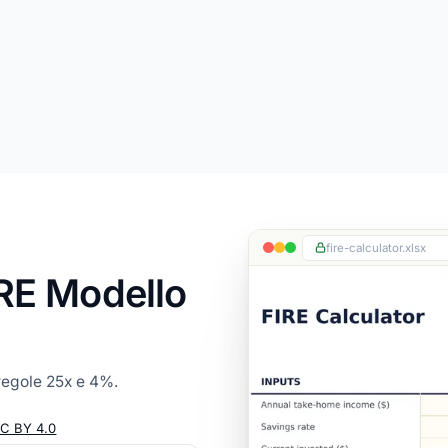
fire-calculator.xlsx
IRE Modello
regole 25x e 4%.
C BY 4.0