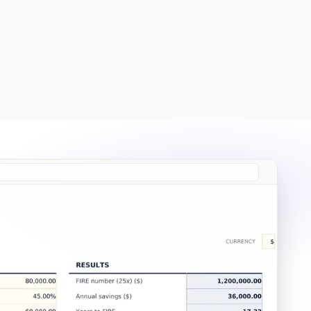
Free
Free
Essentials
$19
Ultimate
$29