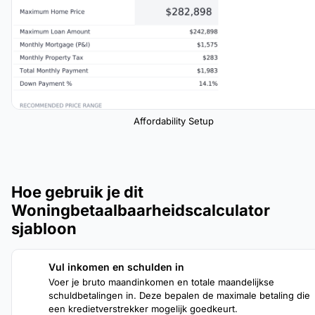
Affordability Setup
Hoe gebruik je dit
Woningbetaalbaarheidscalculator
sjabloon
Vul inkomen en schulden in
1
Voer je bruto maandinkomen en totale maandelijkse
schuldbetalingen in. Deze bepalen de maximale betaling die
een kredietverstrekker mogelijk goedkeurt.