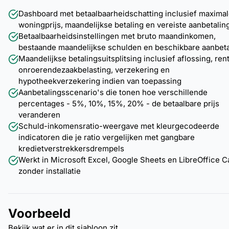
Dashboard met betaalbaarheidschatting inclusief maxima
woningprijs, maandelijkse betaling en vereiste aanbetalin
Betaalbaarheidsinstellingen met bruto maandinkomen,
bestaande maandelijkse schulden en beschikbare aanbeta
Maandelijkse betalingsuitsplitsing inclusief aflossing, ren
onroerendezaakbelasting, verzekering en
hypotheekverzekering indien van toepassing
Aanbetalingsscenario's die tonen hoe verschillende
percentages - 5%, 10%, 15%, 20% - de betaalbare prijs
veranderen
Schuld-inkomensratio-weergave met kleurgecodeerde
indicatoren die je ratio vergelijken met gangbare
kredietverstrekkersdrempels
Werkt in Microsoft Excel, Google Sheets en LibreOffice C
zonder installatie
Voorbeeld
Bekijk wat er in dit sjabloon zit