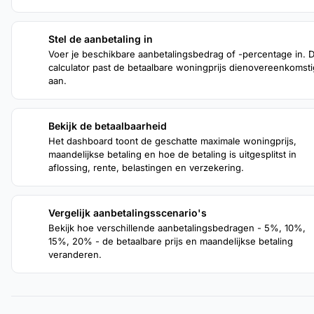
Stel de aanbetaling in
2
Voer je beschikbare aanbetalingsbedrag of -percentage in. 
calculator past de betaalbare woningprijs dienovereenkomsti
aan.
Bekijk de betaalbaarheid
3
Het dashboard toont de geschatte maximale woningprijs,
maandelijkse betaling en hoe de betaling is uitgesplitst in
aflossing, rente, belastingen en verzekering.
Vergelijk aanbetalingsscenario's
4
Bekijk hoe verschillende aanbetalingsbedragen - 5%, 10%,
15%, 20% - de betaalbare prijs en maandelijkse betaling
veranderen.