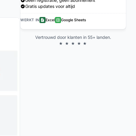
Geen registratie, geen abonnement
Gratis updates voor altijd
WERKT IN
Excel
Google Sheets
Vertrouwd door klanten in 55+ landen.
★ ★ ★ ★ ★