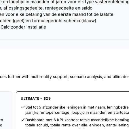
e en looptijd in maanden of jaren voor elk type vasterentelenin
 aflossingsgedeelte, rentegedeelte en saldo
n voor elke betaling van de eerste maand tot de laatste
elden (geel) en formulegericht schema (blauw)
Calc zonder installatie
es further with multi-entity support, scenario analysis, and ultimat
ULTIMATE - $29
Stel tot 5 afzonderlijke leningen in met naam, leningbedra
jaarlijks rentepercentage, looptijd in maanden en startdat
en
Dashboard met 6 KPI-kaarten: totale maandelijkse betalin
ng
totale schuld, totale rente over alle leningen, aantal lenin