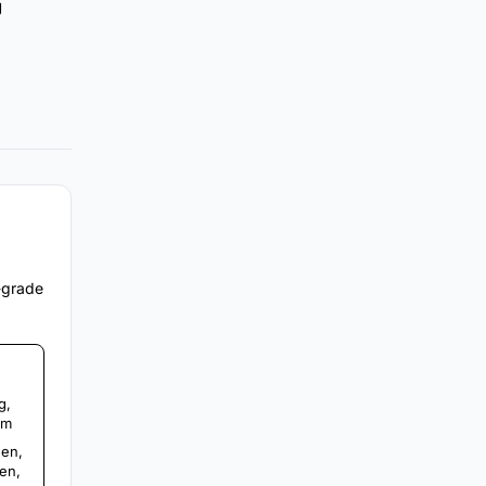
g
e-grade
g,
um
gen,
gen,