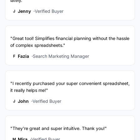
lately."
Jenny
Verified Buyer
J
"Great tool! Simplifies financial planning without the hassle
of complex spreadsheets."
Fazia
Search Marketing Manager
F
"I recently purchased your super convenient spreadsheet,
it really helps me!"
John
Verified Buyer
J
"They're great and super intuitive. Thank you!"
Mira
Verified Buyer
M