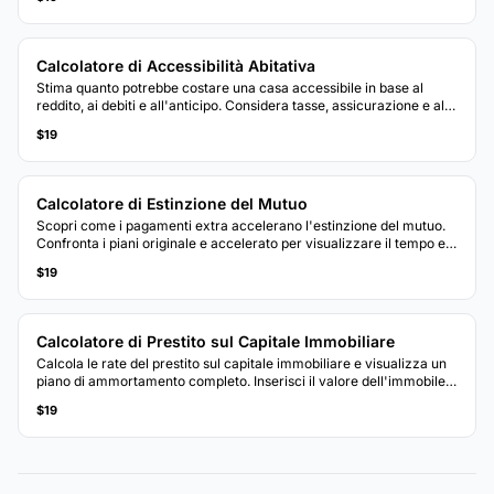
durata del prestito.
Calcolatore di Accessibilità Abitativa
Stima quanto potrebbe costare una casa accessibile in base al
reddito, ai debiti e all'anticipo. Considera tasse, assicurazione e altri
costi abitativi.
$19
Calcolatore di Estinzione del Mutuo
Scopri come i pagamenti extra accelerano l'estinzione del mutuo.
Confronta i piani originale e accelerato per visualizzare il tempo e
gli interessi risparmiati.
$19
Calcolatore di Prestito sul Capitale Immobiliare
Calcola le rate del prestito sul capitale immobiliare e visualizza un
piano di ammortamento completo. Inserisci il valore dell'immobile,
il saldo del mutuo e l'importo del prestito desiderato.
$19