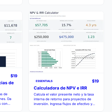
el costo base y las ganancias no
uts, calls
realizadas.
os.
$19
$19
ESSENTIALS
cias de
Calculadora de NPV e IRR
as de
Calcula el valor presente neto y la tasa
ones. Da
interna de retorno para proyectos de
s con
inversión. Ingresa flujos de efectivo y
a la
una tasa de descuento para evaluar