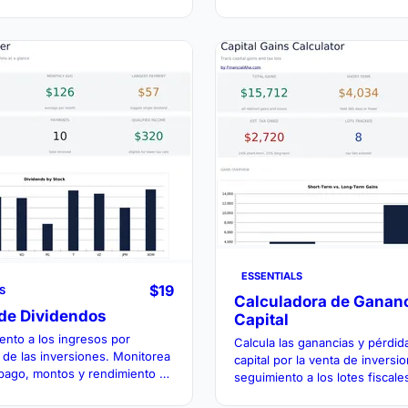
o de las operaciones con
rendimiento de estrategias en p
cumulados de P&L.
y posiciones de múltiples tram
ESSENTIALS
$19
S
Calculadora de Ganan
 de Dividendos
Capital
ento a los ingresos por
Calcula las ganancias y pérdid
 de las inversiones. Monitorea
capital por la venta de inversi
pago, montos y rendimiento en
seguimiento a los lotes fiscale
 fondos que pagan dividendos.
detalles de compra y venta par