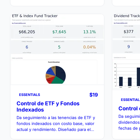
rendimiento en un solo panel de control.
rendimient
cálculos a
$19
ESSENTIALS
ESSENTIAL
Control de ETF y Fondos
Control
Indexados
Da seguimi
Da seguimiento a las tenencias de ETF y
dividendos
fondos indexados con costo base, valor
fechas de 
actual y rendimiento. Diseñado para el
acciones y
monitoreo de portafolios de inversión