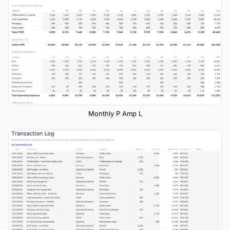
Monthly P Amp L