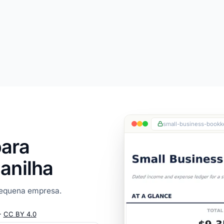
small-business-bookk
para
anilha
pequena empresa.
·
CC BY 4.0