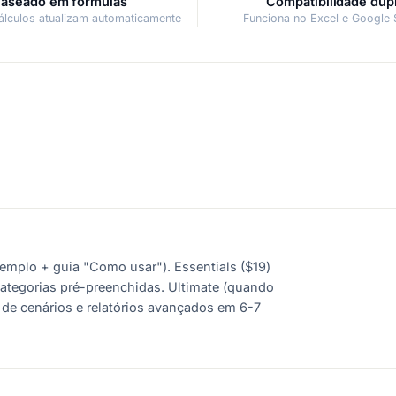
aseado em fórmulas
Compatibilidade dup
álculos atualizam automaticamente
Funciona no Excel e Google 
xemplo + guia "Como usar"). Essentials ($19)
categorias pré-preenchidas. Ultimate (quando
e de cenários e relatórios avançados em 6-7