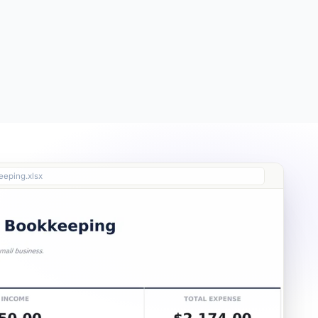
Free
Free
Essentials
$19
Ultimate
$29
eeping.xlsx