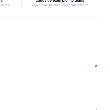
la
Dados de exemplo incluídos
Sheets
Veja a planilha em ação imediatamente