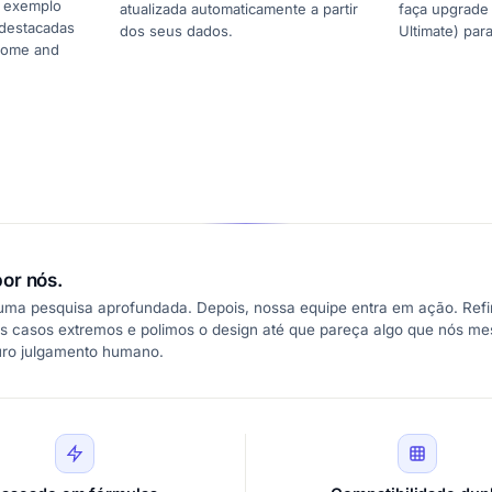
e exemplo
atualizada automaticamente a partir
faça upgrade 
 destacadas
dos seus dados.
Ultimate) par
ncome and
or nós.
 uma pesquisa aprofundada. Depois, nossa equipe entra em ação. Refi
s casos extremos e polimos o design até que pareça algo que nós m
uro julgamento humano.