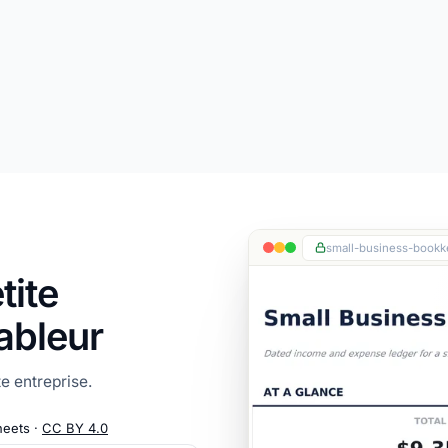
small-business-bookk
tite
ableur
e entreprise.
heets ·
CC BY 4.0