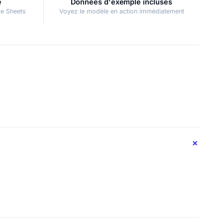
é
Données d'exemple incluses
le Sheets
Voyez le modèle en action immédiatement