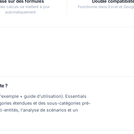
asé sur des formules
Double compatibilit
les calculs se mettent à jour
Fonctionne dans Excel et Goog
automatiquement
te ?
exemple + guide d'utilisation). Essentials
égories étendues et des sous-catégories pré-
ti-entités, l'analyse de scénarios et un