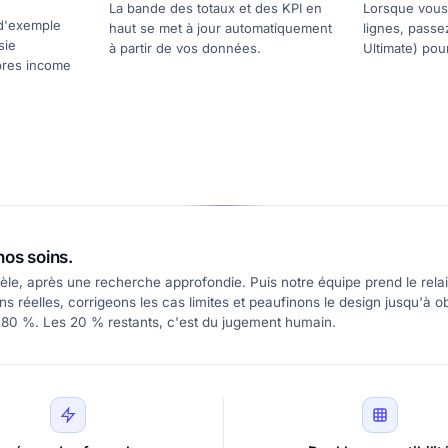
La bande des totaux et des KPI en
Lorsque vous 
 d'exemple
haut se met à jour automatiquement
lignes, passe
sie
à partir de vos données.
Ultimate) pou
pres income
nos soins.
le, après une recherche approfondie. Puis notre équipe prend le relai
 réelles, corrigeons les cas limites et peaufinons le design jusqu'à ob
 80 %. Les 20 % restants, c'est du jugement humain.