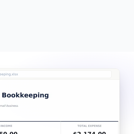
Free
Free
Essentials
$19
Ultimate
$29
eeping.xlsx