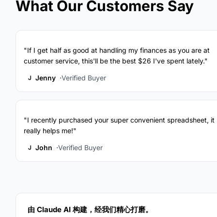
What Our Customers Say
"If I get half as good at handling my finances as you are at
customer service, this'll be the best $26 I've spent lately."
Jenny
Verified Buyer
J
"I recently purchased your super convenient spreadsheet, it
really helps me!"
John
Verified Buyer
J
由 Claude AI 构建，经我们精心打磨。