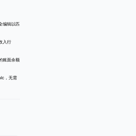
全编辑以匹
收入行
的账面余额
 Calc，无需