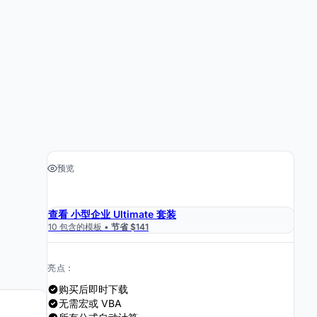
预览
›
获取电子表格 $29
查看 小型企业 Ultimate 套装
10 包含的模板 •
节省 $141
亮点：
购买后即时下载
无需宏或 VBA