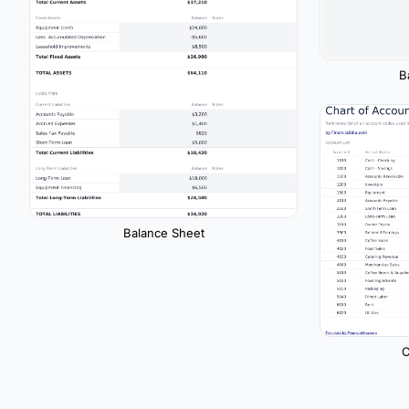
B
Balance Sheet
C