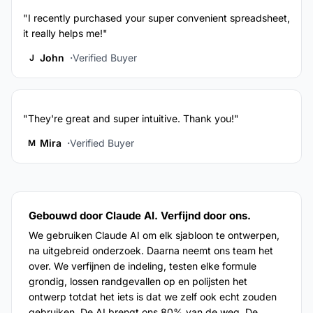
"I recently purchased your super convenient spreadsheet,
it really helps me!"
John
Verified Buyer
J
"They're great and super intuitive. Thank you!"
Mira
Verified Buyer
M
Gebouwd door Claude AI. Verfijnd door ons.
We gebruiken Claude AI om elk sjabloon te ontwerpen,
na uitgebreid onderzoek. Daarna neemt ons team het
over. We verfijnen de indeling, testen elke formule
grondig, lossen randgevallen op en polijsten het
ontwerp totdat het iets is dat we zelf ook echt zouden
gebruiken. De AI brengt ons 80% van de weg. De