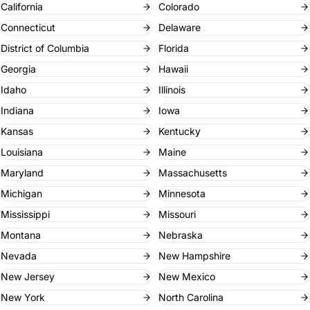
California
Colorado
Connecticut
Delaware
District of Columbia
Florida
Georgia
Hawaii
Idaho
Illinois
Indiana
Iowa
Kansas
Kentucky
Louisiana
Maine
Maryland
Massachusetts
Michigan
Minnesota
Mississippi
Missouri
Montana
Nebraska
Nevada
New Hampshire
New Jersey
New Mexico
New York
North Carolina