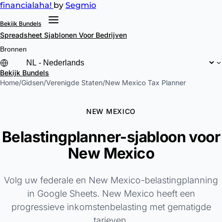
financial
aha!
by
Segmio
Bekijk Bundels
Spreadsheet Sjablonen
Voor Bedrijven
Bronnen
Bekijk Bundels
Home
/
Gidsen
/
Verenigde Staten
/
New Mexico Tax Planner
NEW MEXICO
Belastingplanner-sjabloon voor
New Mexico
Volg uw federale en New Mexico-belastingplanning
in Google Sheets. New Mexico heeft een
progressieve inkomstenbelasting met gematigde
tarieven.