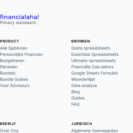
financial
aha!
Privacy standaard.
PRODUCT
BRONNEN
Alle Sjablonen
Gratis spreadsheets
Persoonlijke Financien
Essentials Spreadsheets
Budgetteren
Ultimate-spreadsheets
Pensioen
Financiële Calculators
Bundels
Google Sheets Formules
Bundle Guides
Woordenlijst
Voor Adviseurs
Data-analyse
Blog
Guides
FAQ
BEDRIJF
JURIDISCH
Over Ons
Algemene Voorwaarden