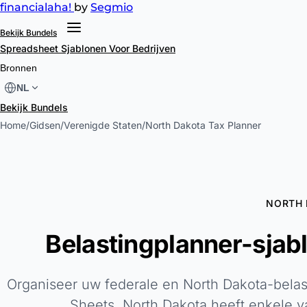
financial
aha!
by
Segmio
Bekijk Bundels
Spreadsheet Sjablonen
Voor Bedrijven
Bronnen
NL
Bekijk Bundels
Home
/
Gidsen
/
Verenigde Staten
/
North Dakota Tax Planner
NORTH 
Belastingplanner-sjab
Organiseer uw federale en North Dakota-belas
Sheets. North Dakota heeft enkele v