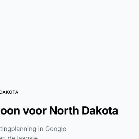
DAKOTA
loon voor North Dakota
tingplanning in Google
an de laagste