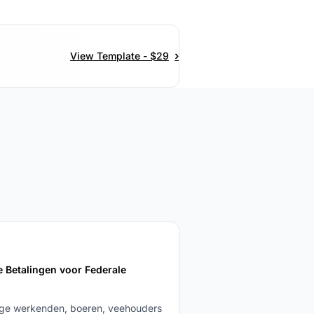
›
View Template - $29
e Betalingen voor Federale
n
ige werkenden, boeren, veehouders