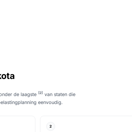
kota
[2]
 onder de laagste
van staten die
belastingplanning eenvoudig.
2