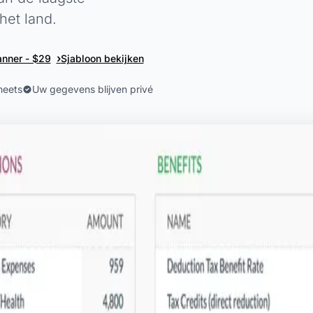
het land.
›
anner - $29
Sjabloon bekijken
heets
Uw gegevens blijven privé