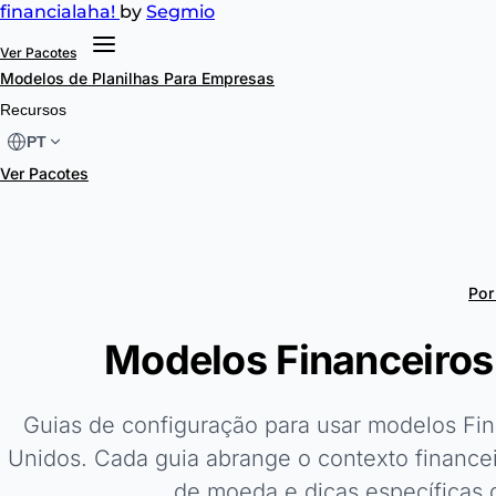
financial
aha!
by
Segmio
Ver Pacotes
Modelos de Planilhas
Para Empresas
Recursos
PT
Ver Pacotes
Por
Modelos Financeiros
Guias de configuração para usar modelos Fi
Unidos. Cada guia abrange o contexto financei
de moeda e dicas específicas d