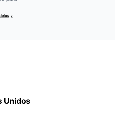
›
delos
s Unidos