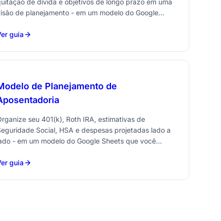
uitação de dívida e objetivos de longo prazo em uma
visão de planejamento - em um modelo do Google
heets que você possui.
er guia
Modelo de Planejamento de
Aposentadoria
rganize seu 401(k), Roth IRA, estimativas de
eguridade Social, HSA e despesas projetadas lado a
lado - em um modelo do Google Sheets que você
ossui.
er guia