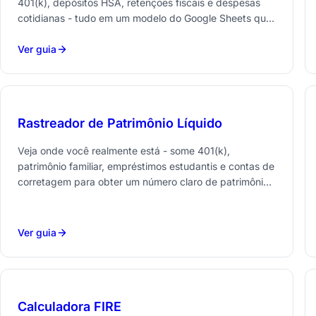
401(k), depósitos HSA, retenções fiscais e despesas
cotidianas - tudo em um modelo do Google Sheets que
você possui.
Ver guia
Rastreador de Patrimônio Líquido
Veja onde você realmente está - some 401(k),
patrimônio familiar, empréstimos estudantis e contas de
corretagem para obter um número claro de patrimônio
líquido que se atualiza ao longo do tempo.
Ver guia
Calculadora FIRE