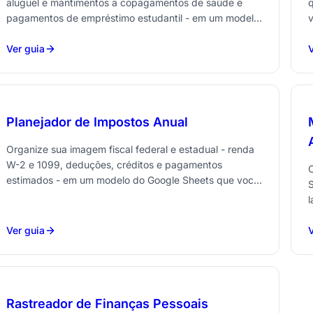
aluguel e mantimentos a copagamentos de saúde e
q
pagamentos de empréstimo estudantil - em um modelo
do Google Sheets que você possui.
S
Ver guia
V
Planejador de Impostos Anual
Organize sua imagem fiscal federal e estadual - renda
W-2 e 1099, deduções, créditos e pagamentos
O
estimados - em um modelo do Google Sheets que você
S
possui.
p
Ver guia
V
Rastreador de Finanças Pessoais