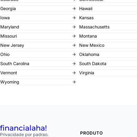
Georgia
Hawaii
Iowa
Kansas
Maryland
Massachusetts
Missouri
Montana
New Jersey
New Mexico
Ohio
Oklahoma
South Carolina
South Dakota
Vermont
Virginia
Wyoming
financial
aha!
PRODUTO
Privacidade por padrao.