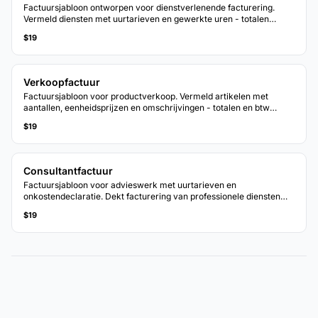
Factuursjabloon ontworpen voor dienstverlenende facturering.
Vermeld diensten met uurtarieven en gewerkte uren - totalen
worden automatisch bijgewerkt.
$19
Verkoopfactuur
Factuursjabloon voor productverkoop. Vermeld artikelen met
aantallen, eenheidsprijzen en omschrijvingen - totalen en btw
worden automatisch berekend.
$19
Consultantfactuur
Factuursjabloon voor advieswerk met uurtarieven en
onkostendeclaratie. Dekt facturering van professionele diensten
met duidelijke uitsplitsingen.
$19