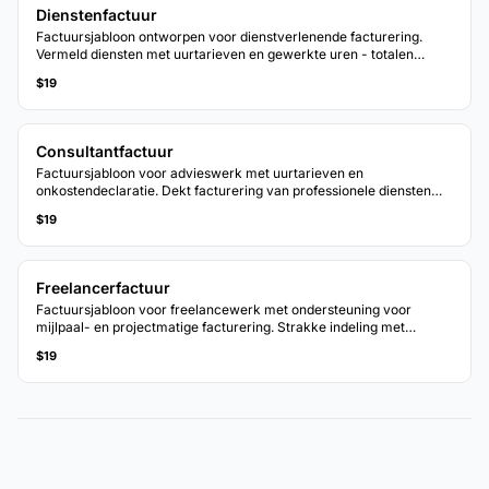
Dienstenfactuur
Factuursjabloon ontworpen voor dienstverlenende facturering.
Vermeld diensten met uurtarieven en gewerkte uren - totalen
worden automatisch bijgewerkt.
$19
Consultantfactuur
Factuursjabloon voor advieswerk met uurtarieven en
onkostendeclaratie. Dekt facturering van professionele diensten
met duidelijke uitsplitsingen.
$19
Freelancerfactuur
Factuursjabloon voor freelancewerk met ondersteuning voor
mijlpaal- en projectmatige facturering. Strakke indeling met
flexibele regelomschrijvingen.
$19