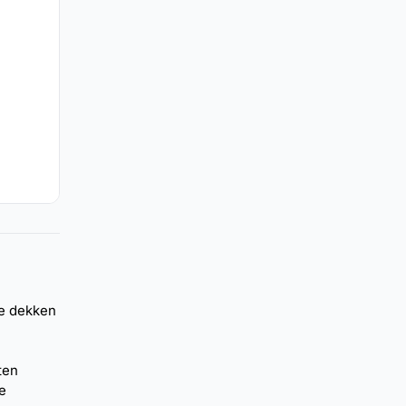
te dekken
ten
e