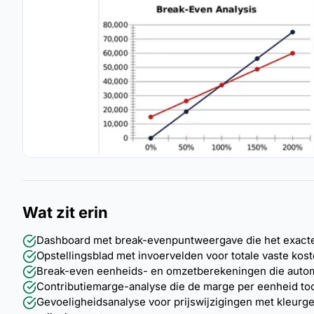
Wat zit erin
Dashboard met break-evenpuntweergave die het exacte 
Opstellingsblad met invoervelden voor totale vaste kos
Break-even eenheids- en omzetberekeningen die automa
Contributiemarge-analyse die de marge per eenheid too
Gevoeligheidsanalyse voor prijswijzigingen met kleurg