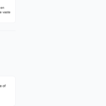
 en
e vaste
e of