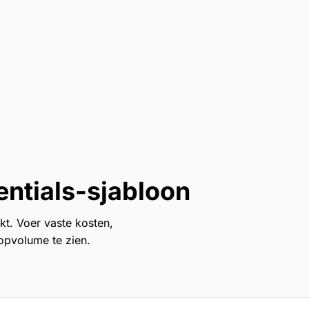
ntials-sjabloon
t. Voer vaste kosten,
opvolume te zien.