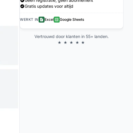
Geen registratie, geen abonnement
Gratis updates voor altijd
WERKT IN
Excel
Google Sheets
Vertrouwd door klanten in 55+ landen.
★ ★ ★ ★ ★