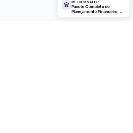
MELHOR VALOR
Pacote Completo de
Planejamento Financeiro
→
Procurando planilhas premium?
Nossas planilhas pagas incluem painéis avançados com
várias abas, gráficos nativos do Excel e atualizações
contínuas.