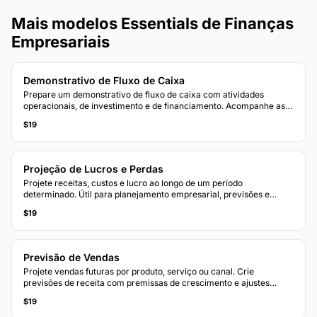
Mais modelos Essentials de Finanças
Empresariais
Demonstrativo de Fluxo de Caixa
Prepare um demonstrativo de fluxo de caixa com atividades
operacionais, de investimento e de financiamento. Acompanhe as
entradas e saídas de caixa para visualizar sua posição de caixa
$19
líquido.
Projeção de Lucros e Perdas
Projete receitas, custos e lucro ao longo de um período
determinado. Útil para planejamento empresarial, previsões e
avaliação de cenários financeiros.
$19
Previsão de Vendas
Projete vendas futuras por produto, serviço ou canal. Crie
previsões de receita com premissas de crescimento e ajustes
sazonais.
$19