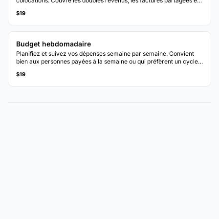
colocations. Couvre les doubles revenus, les factures partagées et
les catégories spécifiques au ménage.
$19
Budget hebdomadaire
Planifiez et suivez vos dépenses semaine par semaine. Convient
bien aux personnes payées à la semaine ou qui préfèrent un cycle
budgétaire plus court.
$19