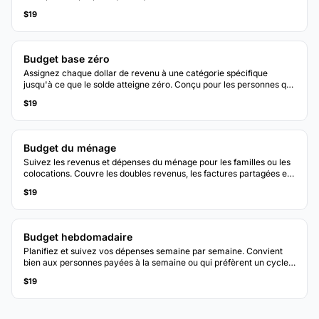
la destination de son argent chaque mois.
$19
Budget base zéro
Assignez chaque dollar de revenu à une catégorie spécifique
jusqu'à ce que le solde atteigne zéro. Conçu pour les personnes qui
souhaitent un contrôle total sur chaque dollar.
$19
Budget du ménage
Suivez les revenus et dépenses du ménage pour les familles ou les
colocations. Couvre les doubles revenus, les factures partagées et
les catégories spécifiques au ménage.
$19
Budget hebdomadaire
Planifiez et suivez vos dépenses semaine par semaine. Convient
bien aux personnes payées à la semaine ou qui préfèrent un cycle
budgétaire plus court.
$19