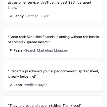
at customer service, this'll be the best $26 I've spent
lately."
Jenny
Verified Buyer
J
"Great tool! Simplifies financial planning without the hassle
of complex spreadsheets."
Fazia
Search Marketing Manager
F
"I recently purchased your super convenient spreadsheet,
it really helps me!"
John
Verified Buyer
J
"They're great and super intuitive. Thank you!"