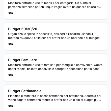
Monitora entrate e uscite mensili per categoria. Un punto di
partenza semplice per chiunque voglia avere un quadro chiaro di
dove vanno i soldi ogni mese.
$19
Budget 50/30/20
Organizza le spese in necessita, desideri e risparmi usando il
metodo 50/30/20. Utile per chi preferisce un approccio al budget
basato sulle percentuali.
$19
Budget Familiare
Monitora entrate e uscite familiari per famiglie o convivenze. Copre
doppi redditi, bollette condivise e categorie specifiche per la casa.
$19
Budget Settimanale
Pianifica e monitora le spese settimana per settimana. Adatto a chi
viene pagato settimanalmente o preferisce un ciclo di budget piu
breve.
$19