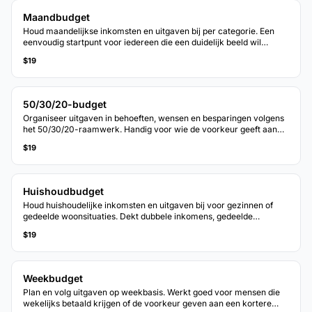
Maandbudget
Houd maandelijkse inkomsten en uitgaven bij per categorie. Een
eenvoudig startpunt voor iedereen die een duidelijk beeld wil
krijgen van waar het geld elke maand naartoe gaat.
$19
50/30/20-budget
Organiseer uitgaven in behoeften, wensen en besparingen volgens
het 50/30/20-raamwerk. Handig voor wie de voorkeur geeft aan
een op percentages gebaseerde budgettering.
$19
Huishoudbudget
Houd huishoudelijke inkomsten en uitgaven bij voor gezinnen of
gedeelde woonsituaties. Dekt dubbele inkomens, gedeelde
rekeningen en huishoudspecifieke categorieen.
$19
Weekbudget
Plan en volg uitgaven op weekbasis. Werkt goed voor mensen die
wekelijks betaald krijgen of de voorkeur geven aan een kortere