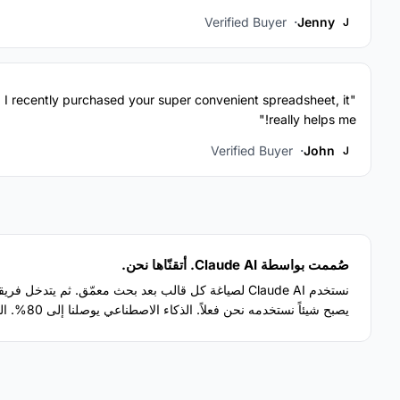
Verified Buyer
Jenny
J
"I recently purchased your super convenient spreadsheet, it
really helps me!"
Verified Buyer
John
J
صُممت بواسطة Claude AI. أتقنّاها نحن.
نستخدم Claude AI لصياغة كل قالب بعد بحث معمّق. ثم يتد
يصبح شيئاً نستخدمه نحن فعلاً. الذكاء الاصطناعي يوصلنا إلى 80%. الـ 20% المتبقية هي حكم بشري بالكامل.