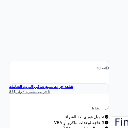
معاينة
›
احصل على جدول البيانات $29
شاهد حزمة متتبع صافي الثروة الشاملة
6 قوالب مشمولة •
وفر $85
أبرز النقاط:
تحميل فوري بعد الشراء
لا حاجة لوحدات ماكرو أو VBA