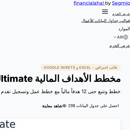
financial
aha!
by
Segmio
عرض الحزم
قوالب جداول البيانات
للأعمال
الموارد
AR
عرض الحزم
قالب احترافي - EXCEL و GOOGLE SHEETS
مخطط الأهداف المالية Ultimate
خطط وتتبع حتى 12 هدفاً مالياً مع خطط عمل وتسجيل تقدم شهري ومصفوفة أولويات ونتائج سنوية مقارنة.
شاهد معاينة
احصل على جدول البيانات $29