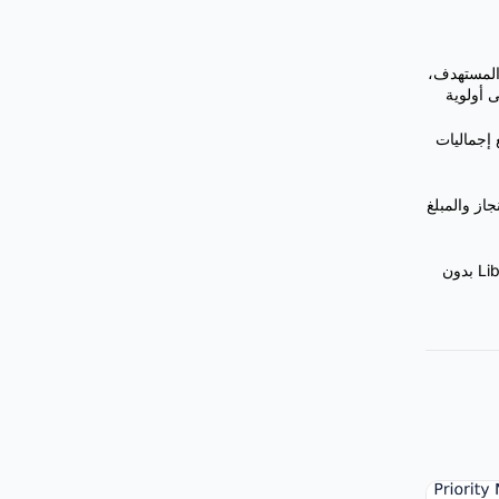
 إجمالي المستهدف،
 أولوية
 إجماليات
از والمبلغ
يعمل في Microsoft Excel و Google Sheets و LibreOffice Calc بدون