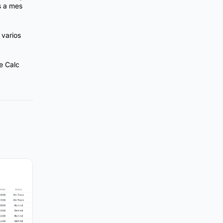
s a mes
 varios
e Calc