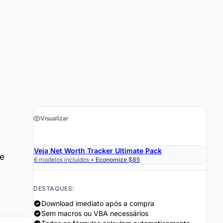
Visualizar
›
Obter a Planilha $29
Veja Net Worth Tracker Ultimate Pack
de
6 modelos incluidos •
Economize $85
DESTAQUES:
Download imediato após a compra
Sem macros ou VBA necessários