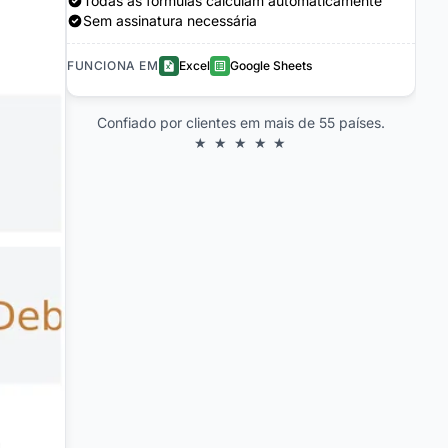
Todas as fórmulas calculam automaticamente
Sem assinatura necessária
FUNCIONA EM
Excel
Google Sheets
Confiado por clientes em mais de 55 países.
★ ★ ★ ★ ★