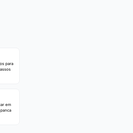
cos para
passos
car em
upanca