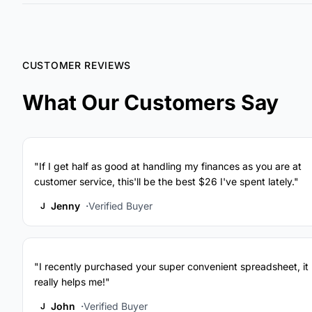
CUSTOMER REVIEWS
What Our Customers Say
"If I get half as good at handling my finances as you are at
customer service, this'll be the best $26 I've spent lately."
Jenny
Verified Buyer
J
"I recently purchased your super convenient spreadsheet, it
really helps me!"
John
Verified Buyer
J