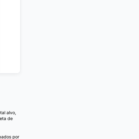
al alvo,
eta de
upados por