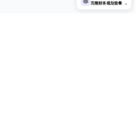
完整财务规划套餐
→
在寻找更多 Ultimate 模板？
我们为热门电子表格模板提供 Ultimate 版本，具备高级功能、
更大容量和更深入的分析。
浏览所有 Ultimate 模板
浏览免费模板