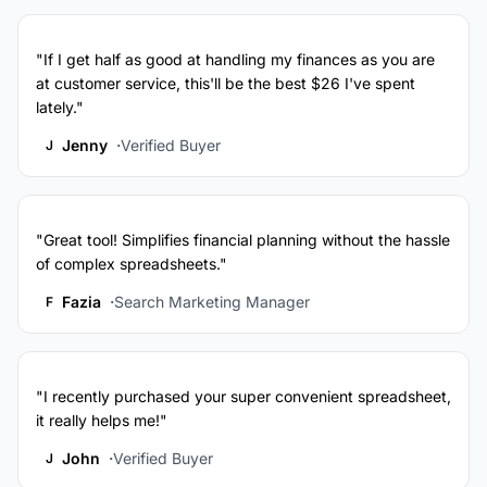
"If I get half as good at handling my finances as you are
at customer service, this'll be the best $26 I've spent
lately."
Jenny
Verified Buyer
J
"Great tool! Simplifies financial planning without the hassle
of complex spreadsheets."
Fazia
Search Marketing Manager
F
"I recently purchased your super convenient spreadsheet,
it really helps me!"
John
Verified Buyer
J