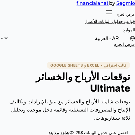
financial
aha!
by
Segmio
عرض الحزم
قوالب جداول البيانات
للأعمال
الموارد
عرض الحزم
قالب احترافي - EXCEL و GOOGLE SHEETS
توقعات الأرباح والخسائر
Ultimate
توقعات شاملة للأرباح والخسائر مع تنبؤ بالإيرادات وتكاليف
الإنتاج والمصروفات التشغيلية وقائمة دخل موحدة وتحليل
ثلاثة سيناريوهات.
شاهد معاينة
احصل على جدول البيانات $29