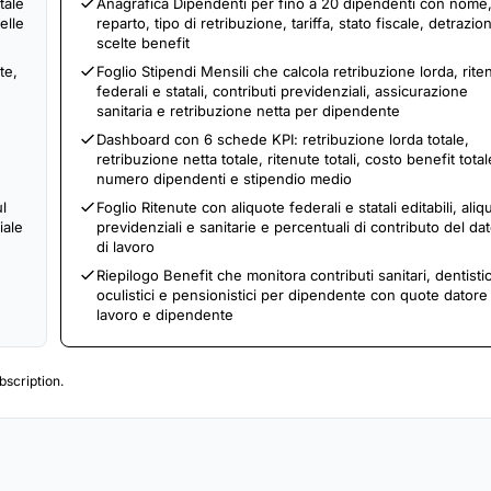
tale
Anagrafica Dipendenti per fino a 20 dipendenti con nome
elle
reparto, tipo di retribuzione, tariffa, stato fiscale, detrazion
scelte benefit
te,
Foglio Stipendi Mensili che calcola retribuzione lorda, rite
federali e statali, contributi previdenziali, assicurazione
sanitaria e retribuzione netta per dipendente
Dashboard con 6 schede KPI: retribuzione lorda totale,
retribuzione netta totale, ritenute totali, costo benefit total
numero dipendenti e stipendio medio
ul
Foglio Ritenute con aliquote federali e statali editabili, aliq
iale
previdenziali e sanitarie e percentuali di contributo del da
di lavoro
Riepilogo Benefit che monitora contributi sanitari, dentistic
oculistici e pensionistici per dipendente con quote datore 
lavoro e dipendente
scription.