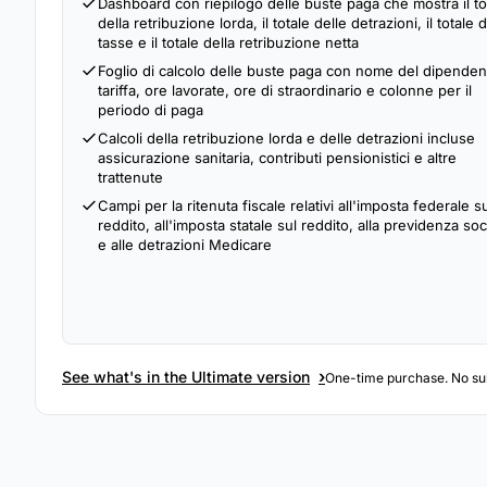
Dashboard con riepilogo delle buste paga che mostra il to
della retribuzione lorda, il totale delle detrazioni, il totale d
tasse e il totale della retribuzione netta
Foglio di calcolo delle buste paga con nome del dipenden
tariffa, ore lavorate, ore di straordinario e colonne per il
periodo di paga
Calcoli della retribuzione lorda e delle detrazioni incluse
assicurazione sanitaria, contributi pensionistici e altre
trattenute
Campi per la ritenuta fiscale relativi all'imposta federale s
reddito, all'imposta statale sul reddito, alla previdenza soc
e alle detrazioni Medicare
›
See what's in the Ultimate version
One-time purchase. No sub