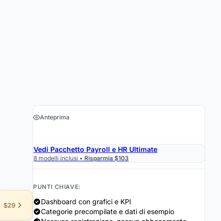
Anteprima
›
Ottieni il foglio di calcolo $19
Vedi Pacchetto Payroll e HR Ultimate
8 modelli inclusi •
Risparmia $103
PUNTI CHIAVE:
Dashboard con grafici e KPI
$29
Categorie precompilate e dati di esempio