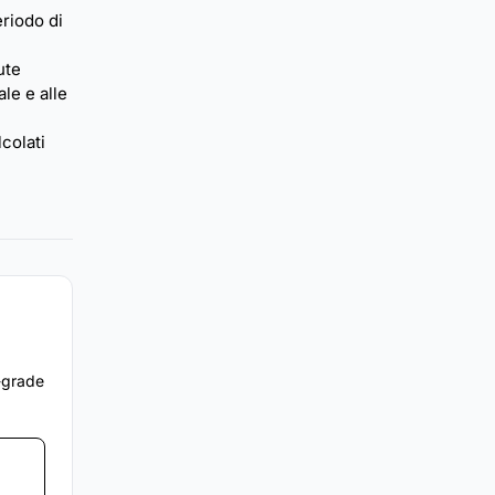
eriodo di
ute
ale e alle
lcolati
e-grade