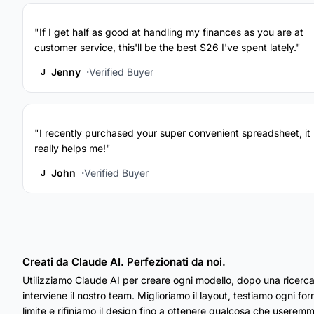
"If I get half as good at handling my finances as you are at
customer service, this'll be the best $26 I've spent lately."
Jenny
Verified Buyer
J
"I recently purchased your super convenient spreadsheet, it
really helps me!"
John
Verified Buyer
J
Creati da Claude AI. Perfezionati da noi.
Utilizziamo Claude AI per creare ogni modello, dopo una ricerca
interviene il nostro team. Miglioriamo il layout, testiamo ogni fo
limite e rifiniamo il design fino a ottenere qualcosa che useremmo