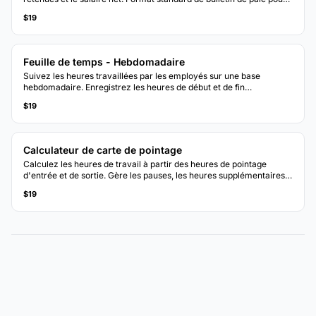
la documentation salariale des employés.
$19
Feuille de temps - Hebdomadaire
Suivez les heures travaillées par les employés sur une base
hebdomadaire. Enregistrez les heures de début et de fin
quotidiennes avec calcul automatique du total des heures.
$19
Calculateur de carte de pointage
Calculez les heures de travail à partir des heures de pointage
d'entrée et de sortie. Gère les pauses, les heures supplémentaires
et les totaux hebdomadaires avec calcul automatique de la
$19
rémunération.