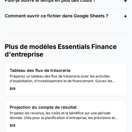
Puis-je suivre le temps en plus des coûts ?
Comment ouvrir ce fichier dans Google Sheets ?
Plus de modèles Essentials Finance
d'entreprise
Tableau des flux de trésorerie
Préparez un tableau des flux de trésorerie avec les activités
d'exploitation, d'investissement et de financement. Suivez les
entrées et sorties de trésorerie pour connaître votre position de
$19
trésorerie nette.
Projection du compte de résultat
Projetez les revenus, les coûts et le bénéfice sur une période
donnée. Utile pour la planification d'entreprise, les prévisions et
l'évaluation de scénarios financiers.
$19