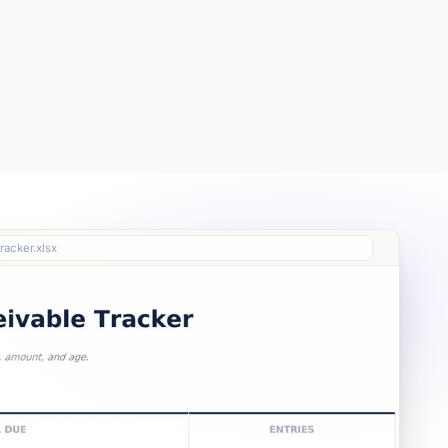
Free
Free
Essentials
$19
racker.xlsx