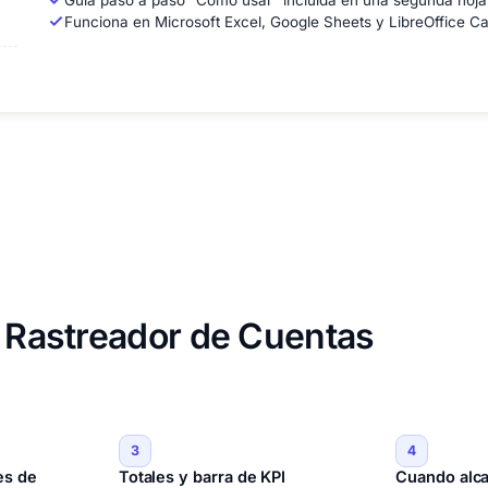
Guía paso a paso "Cómo usar" incluida en una segunda hoja
Funciona en Microsoft Excel, Google Sheets y LibreOffice Calc
e Rastreador de Cuentas
3
4
es de
Totales y barra de KPI
Cuando alca