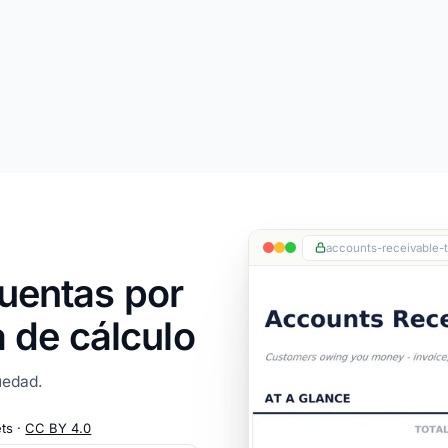
accounts-receivable-t
Cuentas por
a de cálculo
üedad.
ts ·
CC BY 4.0