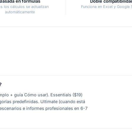
Basada en fórmulas
Doble compatibilida
s los cálculos se actualizan
Funciona en Excel y Google 
automáticamente
?
jemplo + guía Cómo usar). Essentials ($19)
gorías predefinidas. Ultimate (cuando está
 escenarios e informes profesionales en 6-7