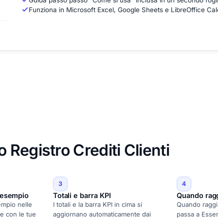
Guida passo passo "Come si usa" inclusa in un secondo fogl
Funziona in Microsoft Excel, Google Sheets e LibreOffice Cal
Registro Crediti Clienti
3
4
i esempio
Totali e barra KPI
Quando raggi
sempio nelle
I totali e la barra KPI in cima si
Quando raggiun
te con le tue
aggiornano automaticamente dai
passa a Essen