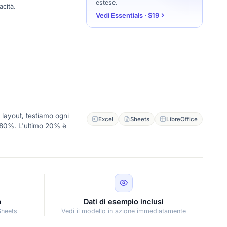
estese.
cità.
Vedi Essentials · $19
 layout, testiamo ogni
Excel
Sheets
LibreOffice
l'80%. L'ultimo 20% è
à
Dati di esempio inclusi
Sheets
Vedi il modello in azione immediatamente