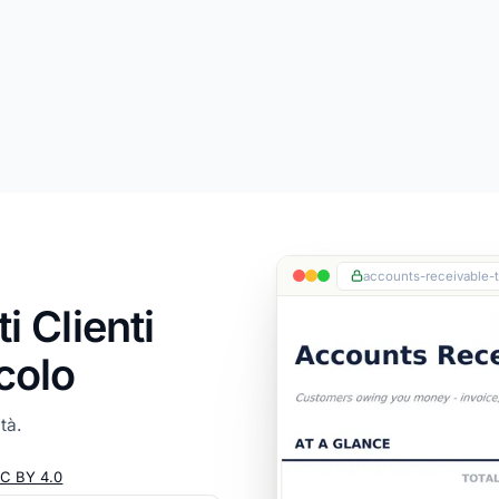
accounts-receivable-t
i Clienti
lcolo
tà.
C BY 4.0