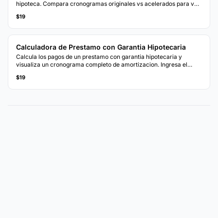
hipoteca. Compara cronogramas originales vs acelerados para ver
el tiempo e interes ahorrados.
$19
Calculadora de Prestamo con Garantia Hipotecaria
Calcula los pagos de un prestamo con garantia hipotecaria y
visualiza un cronograma completo de amortizacion. Ingresa el
valor de la vivienda, saldo hipotecario y monto del prestamo
$19
deseado.