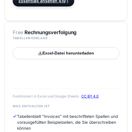
Essentials ansehen $19
›
Free
Rechnungsverfolgung
TABELLENVORLAGE
Excel-Datei herunterladen
Funktioniert in Excel und Google Sheets ·
CC BY 4.0
WAS ENTHALTEN IST
Tabellenblatt "Invoices" mit beschrifteten Spalten und
vorausgefüllten Beispielzeilen, die Sie überschreiben
können