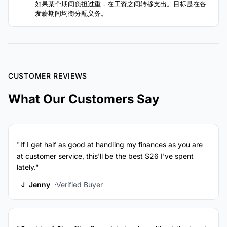
如果某个期间负担过重，在工资之间转移支出。目标是在各
发薪期间均衡分配义务。
CUSTOMER REVIEWS
What Our Customers Say
"If I get half as good at handling my finances as you are
at customer service, this'll be the best $26 I've spent
lately."
Jenny
Verified Buyer
J