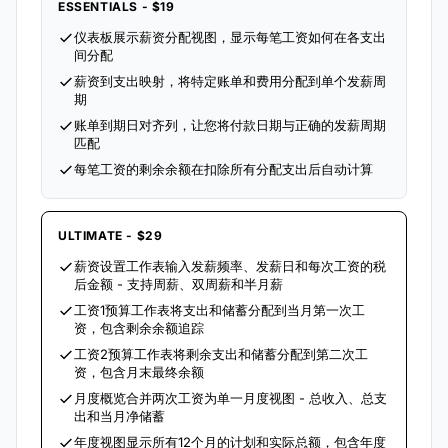
ESSENTIALS - $19
仪表板展示薪资分配视图，显示每笔工资如何在各支出
间分配
薪资到支出映射，将特定账单和费用分配到单个发薪周
期
账单到期日对齐列，让您将付款日期与正确的发薪周期
匹配
每笔工资的剩余余额在扣除所有分配支出后自动计算
ULTIMATE - $29
薪资设置工作表输入发薪频率、发薪日和每次工资的税
后金额 - 支持周薪、双周薪和半月薪
工资1预算工作表将支出和储蓄分配到当月第一次工
资，包含剩余余额追踪
工资2预算工作表将剩余支出和储蓄分配到第二次工
资，包含月末最终余额
月度概览合并两次工资为单一月度视图 - 总收入、总支
出和当月净储蓄
年度视图显示所有12个月的计划和实际总额，包含年度