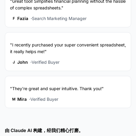
"Great tool! Simplifies financial planning without the hassle
of complex spreadsheets."
Fazia
Search Marketing Manager
F
"I recently purchased your super convenient spreadsheet,
it really helps me!"
John
Verified Buyer
J
"They're great and super intuitive. Thank you!"
Mira
Verified Buyer
M
由 Claude AI 构建，经我们精心打磨。