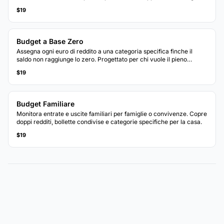
basato sulle percentuali.
$19
Budget a Base Zero
Assegna ogni euro di reddito a una categoria specifica finche il
saldo non raggiunge lo zero. Progettato per chi vuole il pieno
controllo su ogni euro.
$19
Budget Familiare
Monitora entrate e uscite familiari per famiglie o convivenze. Copre
doppi redditi, bollette condivise e categorie specifiche per la casa.
$19