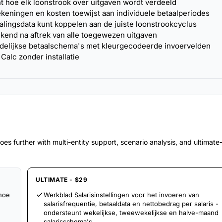
t hoe elk loonstrook over uitgaven wordt verdeeld
ekeningen en kosten toewijst aan individuele betaalperiodes
lingsdata kunt koppelen aan de juiste loonstrookcyclus
kend na aftrek van alle toegewezen uitgaven
delijkse betaalschema's met kleurgecodeerde invoervelden
Calc zonder installatie
es further with multi-entity support, scenario analysis, and ultimat
ULTIMATE - $29
 hoe
Werkblad Salarisinstellingen voor het invoeren van
salarisfrequentie, betaaldata en nettobedrag per salaris -
ondersteunt wekelijkse, tweewekelijkse en halve-maand
salarisschema's