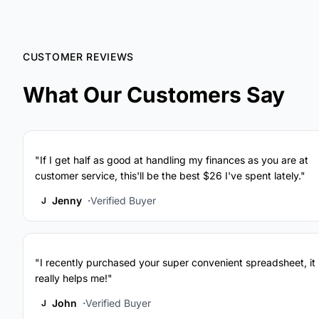
CUSTOMER REVIEWS
What Our Customers Say
"If I get half as good at handling my finances as you are at
customer service, this'll be the best $26 I've spent lately."
Jenny
Verified Buyer
J
"I recently purchased your super convenient spreadsheet, it
really helps me!"
John
Verified Buyer
J