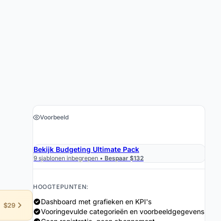
Voorbeeld
›
Download de Spreadsheet $19
Bekijk Budgeting Ultimate Pack
9 sjablonen inbegrepen •
Bespaar $132
HOOGTEPUNTEN:
Dashboard met grafieken en KPI's
$29
Vooringevulde categorieën en voorbeeldgegevens