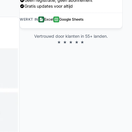
Geen registratie, geen abonnement
Gratis updates voor altijd
WERKT IN
Excel
Google Sheets
Vertrouwd door klanten in 55+ landen.
★ ★ ★ ★ ★