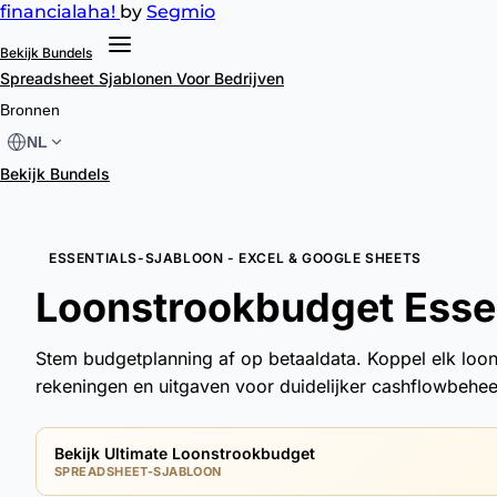
financial
aha!
by
Segmio
Bekijk Bundels
Spreadsheet Sjablonen
Voor Bedrijven
Bronnen
NL
Bekijk Bundels
ESSENTIALS-SJABLOON - EXCEL & GOOGLE SHEETS
Loonstrookbudget Essen
Stem budgetplanning af op betaaldata. Koppel elk loon
rekeningen en uitgaven voor duidelijker cashflowbehee
Bekijk Ultimate Loonstrookbudget
SPREADSHEET-SJABLOON