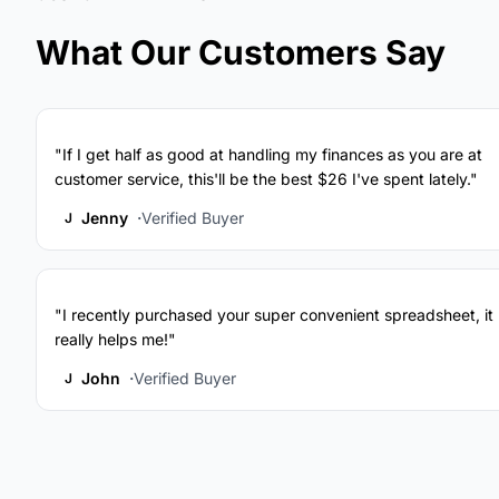
What Our Customers Say
"If I get half as good at handling my finances as you are at
customer service, this'll be the best $26 I've spent lately."
Jenny
Verified Buyer
J
"I recently purchased your super convenient spreadsheet, it
really helps me!"
John
Verified Buyer
J