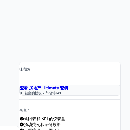
预览
›
获取电子表格 $19
查看 房地产 Ultimate 套装
10 包含的模板 •
节省 $141
亮点：
含图表和 KPI 的仪表盘
预填类别和示例数据